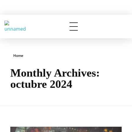
Contacto: (+54) 341 153 780715
Rotary Club Rosario
Distrito 4945 de R.I.
Home
Monthly Archives:
octubre 2024