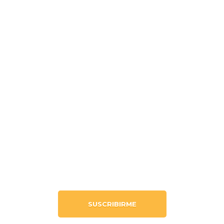
Lunes
9am-12pm
Martes
9am-12pm
Miércoles
9am-11am
Jueves
9am-12pm
Viernes
9am-12pm
QUIERO MÁS INFORMACIÓN
SUSCRIBIRME