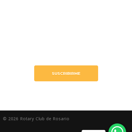
Jueves
9am-12pm
Viernes
9am-12pm
QUIERO MÁS INFORMACIÓN
SUSCRIBIRME
© 2026 Rotary Club de Rosario