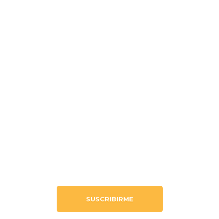
Lunes
9am-12pm
Martes
9am-12pm
Miércoles
9am-11am
Jueves
9am-12pm
Viernes
9am-12pm
QUIERO MÁS INFORMACIÓN
SUSCRIBIRME