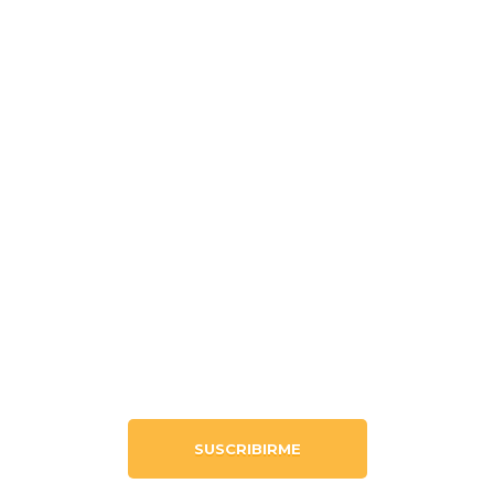
Lunes
9am-12pm
Martes
9am-12pm
Miércoles
9am-11am
Jueves
9am-12pm
Viernes
9am-12pm
QUIERO MÁS INFORMACIÓN
SUSCRIBIRME