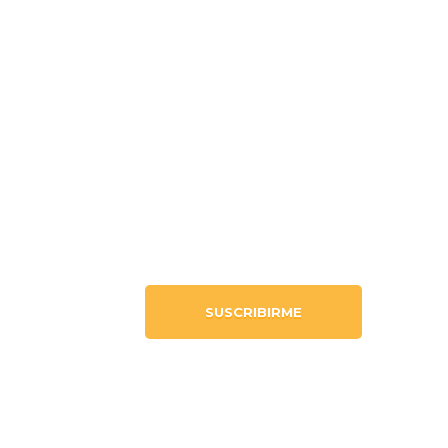
QUIERO MÁS
INFORMACIÓN
m
SUSCRIBIRME
m
m
m