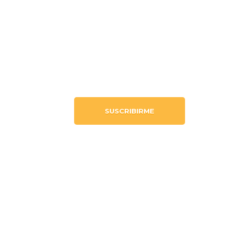
QUIERO MÁS
INFORMACIÓN
m
SUSCRIBIRME
m
m
m
m