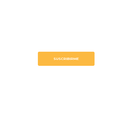
QUIERO MÁS
INFORMACIÓN
m
SUSCRIBIRME
m
m
m
m